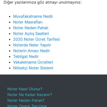
Diğer yazılarımıza göz atmayı unutmayınız:
Muvafakatname Nedir
Noter Masrafları
Noter Neden Pahalı
Noter Açılış Saatleri
2020 Noter Ücret Tarifesi
Noterde Neler Yapılır
Noterin Amacı Nedir
Tebligat Nedir
Vekaletname Ücretleri
Nöbetçi Noter Sistemi
Noter Nasıl Olunur?
Noter Ne Kadar Kazanır?
Noter Neden Pahalı?
Noter Onaylı Tercüme