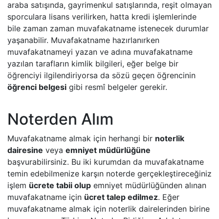
araba satışında, gayrimenkul satışlarında, reşit olmayan
sporculara lisans verilirken, hatta kredi işlemlerinde
bile zaman zaman muvafakatname istenecek durumlar
yaşanabilir. Muvafakatname hazırlanırken
muvafakatnameyi yazan ve adına muvafakatname
yazılan tarafların kimlik bilgileri, eğer belge bir
öğrenciyi ilgilendiriyorsa da sözü geçen öğrencinin
öğrenci belgesi
gibi resmî belgeler gerekir.
Noterden Alım
Muvafakatname almak için herhangi bir
noterlik
dairesine
veya
emniyet müdürlüğüne
başvurabilirsiniz. Bu iki kurumdan da muvafakatname
temin edebilmenize karşın noterde gerçekleştireceğiniz
işlem
ücrete tabii olup
emniyet müdürlüğünden alınan
muvafakatname için
ücret talep edilmez
. Eğer
muvafakatname almak için noterlik dairelerinden birine