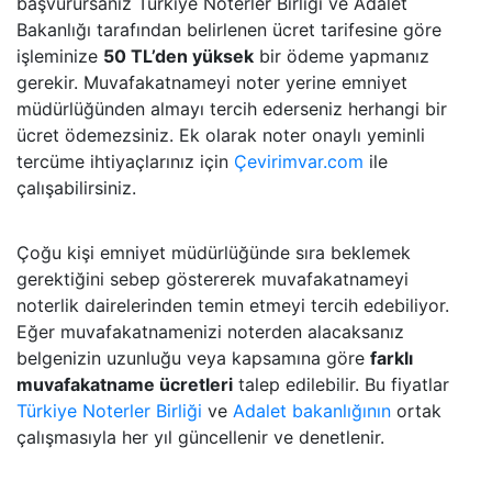
başvurursanız Türkiye Noterler Birliği ve Adalet
Bakanlığı tarafından belirlenen ücret tarifesine göre
işleminize
50 TL’den yüksek
bir ödeme yapmanız
gerekir. Muvafakatnameyi noter yerine emniyet
müdürlüğünden almayı tercih ederseniz herhangi bir
ücret ödemezsiniz. Ek olarak noter onaylı yeminli
tercüme ihtiyaçlarınız için
Çevirimvar.com
ile
çalışabilirsiniz.
Çoğu kişi emniyet müdürlüğünde sıra beklemek
gerektiğini sebep göstererek muvafakatnameyi
noterlik dairelerinden temin etmeyi tercih edebiliyor.
Eğer muvafakatnamenizi noterden alacaksanız
belgenizin uzunluğu veya kapsamına göre
farklı
muvafakatname ücretleri
talep edilebilir. Bu fiyatlar
Türkiye Noterler Birliği
ve
Adalet bakanlığının
ortak
çalışmasıyla her yıl güncellenir ve denetlenir.