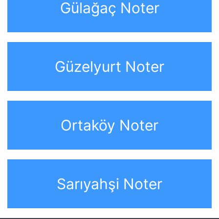
Gülağaç Noter
Güzelyurt Noter
Ortaköy Noter
Sarıyahşi Noter