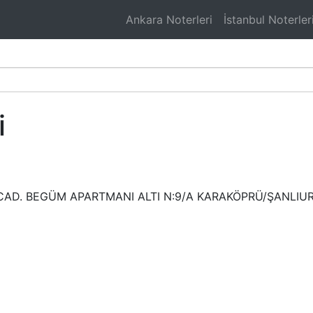
Ankara Noterleri
İstanbul Noterler
i
 CAD. BEGÜM APARTMANI ALTI N:9/A KARAKÖPRÜ/ŞANLIU