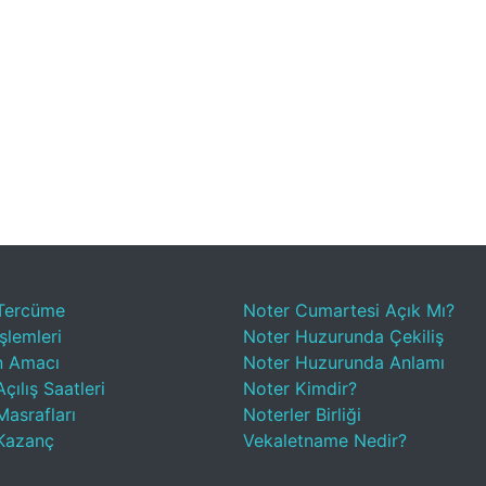
Tercüme
Noter Cumartesi Açık Mı?
şlemleri
Noter Huzurunda Çekiliş
n Amacı
Noter Huzurunda Anlamı
çılış Saatleri
Noter Kimdir?
Masrafları
Noterler Birliği
Kazanç
Vekaletname Nedir?