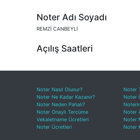
Noter Adı Soyadı
REMZİ CANBEYLİ
Açılış Saatleri
Noter Nasıl Olunur?
Noter 
Noter Ne Kadar Kazanır?
Noter İ
Noter Neden Pahalı?
Noteri
Noter Onaylı Tercüme
Noter A
Vekaletname Ücretleri
Noter 
Noter Ücretleri
Noter 