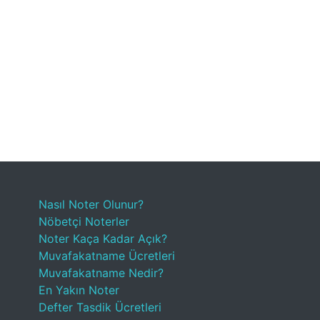
Nasıl Noter Olunur?
Nöbetçi Noterler
Noter Kaça Kadar Açık?
Muvafakatname Ücretleri
Muvafakatname Nedir?
En Yakın Noter
Defter Tasdik Ücretleri