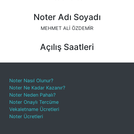
Noter Adı Soyadı
MEHMET ALİ ÖZDEMİR
Açılış Saatleri
Noter Nasıl Olunur?
Noter Ne Kadar Kazanır?
Noter Neden Pahalı?
Noter Onaylı Tercüme
Vekaletname Ücretleri
Noter Ücretleri