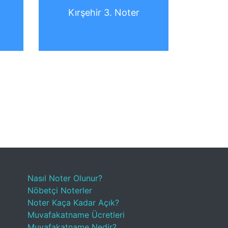
Kırşehir 3. Noter
Nasıl Noter Olunur?
Nöbetçi Noterler
Noter Kaça Kadar Açık?
Muvafakatname Ücretleri
Muvafakatname Nedir?