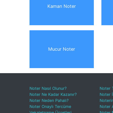
Kaman Noter
Mucur Noter
Noter Nasıl Olunur?
Noter 
Noter Ne Kadar Kazanır?
Noter İ
Noter Neden Pahalı?
Noteri
Noter Onaylı Tercüme
Noter A
Vekaletname Ücretleri
Noter 