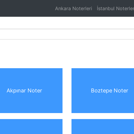
Ankara Noterleri
İstanbul Noterler
Akpınar Noter
Boztepe Noter