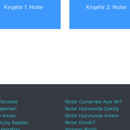
Kırşehir 1. Noter
Kırşehir 2. Noter
Tercüme
Noter Cumartesi Açık Mı?
şlemleri
Noter Huzurunda Çekiliş
n Amacı
Noter Huzurunda Anlamı
çılış Saatleri
Noter Kimdir?
Masrafları
Noterler Birliği