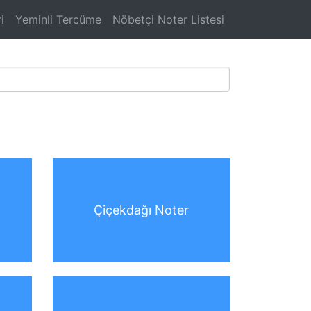
i
Yeminli Tercüme
Nöbetçi Noter Listesi
Çiçekdağı Noter