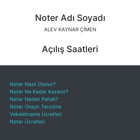
Noter Adı Soyadı
ALEV KAYNAR ÇİMEN
Açılış Saatleri
Noter Nasıl Olunur?
Noter Ne Kadar Kazanır?
Noter Neden Pahalı?
Noter Onaylı Tercüme
Vekaletname Ücretleri
Noter Ücretleri