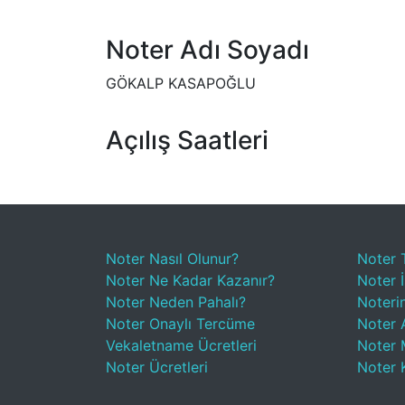
Noter Adı Soyadı
GÖKALP KASAPOĞLU
Açılış Saatleri
Noter Nasıl Olunur?
Noter 
Noter Ne Kadar Kazanır?
Noter İ
Noter Neden Pahalı?
Noteri
Noter Onaylı Tercüme
Noter A
Vekaletname Ücretleri
Noter 
Noter Ücretleri
Noter 