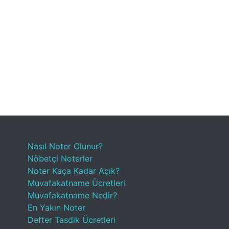
Nasıl Noter Olunur?
Nöbetçi Noterler
Noter Kaça Kadar Açık?
Muvafakatname Ücretleri
Muvafakatname Nedir?
En Yakın Noter
Defter Tasdik Ücretleri