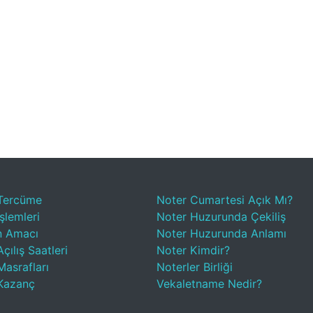
Tercüme
Noter Cumartesi Açık Mı?
şlemleri
Noter Huzurunda Çekiliş
n Amacı
Noter Huzurunda Anlamı
çılış Saatleri
Noter Kimdir?
Masrafları
Noterler Birliği
Kazanç
Vekaletname Nedir?