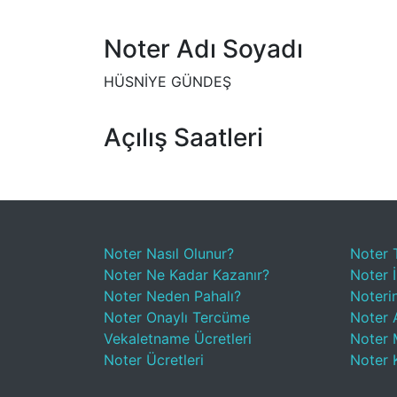
Noter Adı Soyadı
HÜSNİYE GÜNDEŞ
Açılış Saatleri
Noter Nasıl Olunur?
Noter 
Noter Ne Kadar Kazanır?
Noter İ
Noter Neden Pahalı?
Noteri
Noter Onaylı Tercüme
Noter A
Vekaletname Ücretleri
Noter 
Noter Ücretleri
Noter 