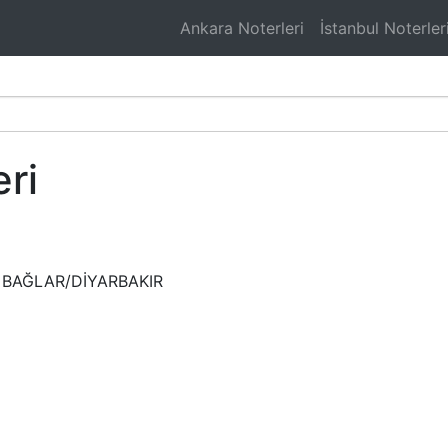
Ankara Noterleri
İstanbul Noterler
eri
 BAĞLAR/DİYARBAKIR