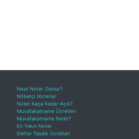
Nasıl Noter Olunur?
Nöbetçi Noterler
Noter Kaça Kadar Açık?
Muvafakatname Ücretleri
Muvafakatname Nedir?
En Yakın Noter
Defter Tasdik Ücretleri