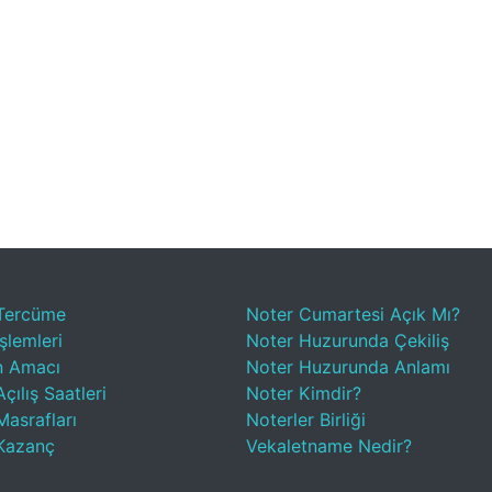
Tercüme
Noter Cumartesi Açık Mı?
şlemleri
Noter Huzurunda Çekiliş
n Amacı
Noter Huzurunda Anlamı
çılış Saatleri
Noter Kimdir?
Masrafları
Noterler Birliği
Kazanç
Vekaletname Nedir?