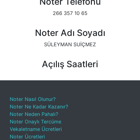
Noter Telefonu
266 357 10 65
Noter Adı Soyadı
SÜLEYMAN SUİÇMEZ
Açılış Saatleri
Noter Nasıl Olunur?
Noter Ne Kadar Kazanır?
Noter Neden Pahalı?
Noter Onaylı Tercüme
Vekaletname Ücretleri
Noter Ücretleri