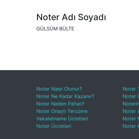
Noter Adı Soyadı
GÜLSÜM BÜLTE
Noter Nasıl Olunur?
Noter 
Noter Ne Kadar Kazanır?
Noter İ
Noter Neden Pahalı?
Noteri
Noter Onaylı Tercüme
Noter A
Vekaletname Ücretleri
Noter 
Noter Ücretleri
Noter 