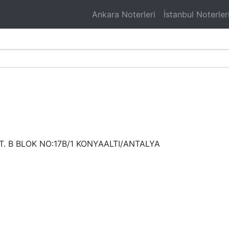
Ankara Noterleri
İstanbul Noterler
i
. B BLOK NO:17B/1 KONYAALTI/ANTALYA