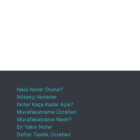
Nasıl Noter Olunur?
Nöbetçi Noterler
Noter Kaça Kadar Açık?
Muvafakatname Ücretleri
Muvafakatname Nedir?
En Yakın Noter
Defter Tasdik Ücretleri