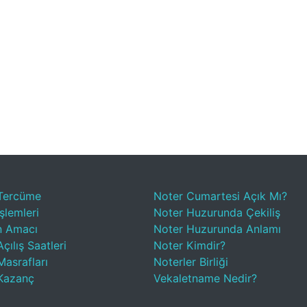
Tercüme
Noter Cumartesi Açık Mı?
şlemleri
Noter Huzurunda Çekiliş
n Amacı
Noter Huzurunda Anlamı
çılış Saatleri
Noter Kimdir?
Masrafları
Noterler Birliği
Kazanç
Vekaletname Nedir?