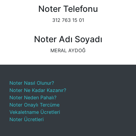
Noter Telefonu
312 763 15 01
Noter Adı Soyadı
MERAL AYDOĞ
Noter Nasıl Olunur?
Noter Ne Kadar Kazanır?
Noter Neden Pahalı?
Noter Onaylı Tercüme
Vekaletname Ücretleri
Noter Ücretleri